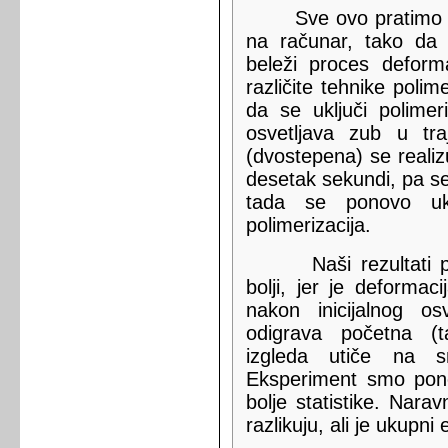
Sve ovo pratimo CC
na računar, tako da s
beleži proces deforma
različite tehnike polim
da se uključi polimer
osvetljava zub u t
(dvostepena) se reali
desetak sekundi, pa s
tada se ponovo uk
polimerizacija.
Naši rezultati pok
bolji, jer je deforma
nakon inicijalnog o
odigrava početna (t
izgleda utiče na sm
Eksperiment smo pono
bolje statistike. Nara
razlikuju, ali je ukupni 